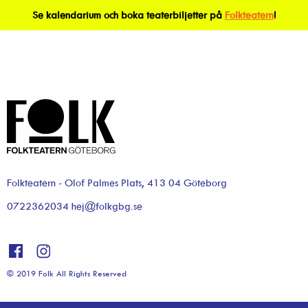
Se kalendarium och boka teaterbiljetter på
Folkteatern
!
Folkteatern - Olof Palmes Plats, 413 04 Göteborg
0722362034 hej@folkgbg.se
© 2019 Folk All Rights Reserved