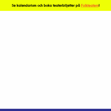
Se kalendarium och boka teaterbiljetter på
Folkteatern
!