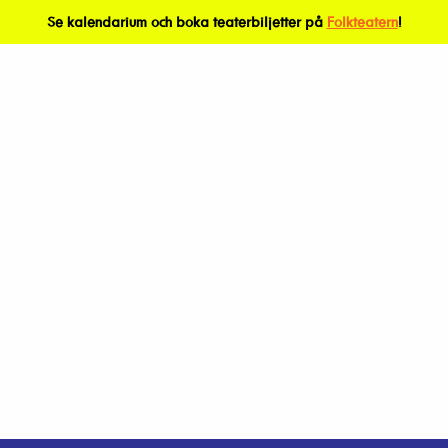
Se kalendarium och boka teaterbiljetter på
Folkteatern
!