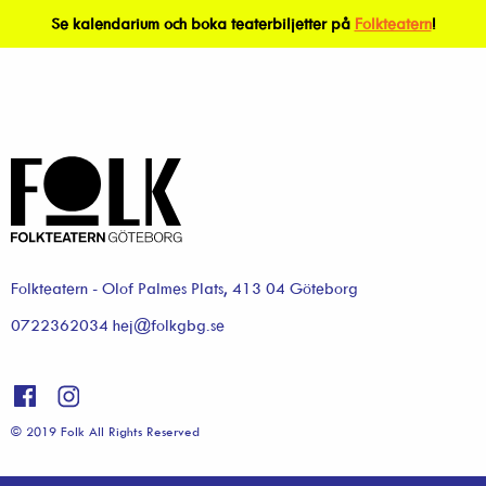
Se kalendarium och boka teaterbiljetter på
Folkteatern
!
Folkteatern - Olof Palmes Plats, 413 04 Göteborg
0722362034 hej@folkgbg.se
© 2019 Folk All Rights Reserved