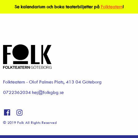
Se kalendarium och boka teaterbiljetter på
Folkteatern
!
Folkteatern - Olof Palmes Plats, 413 04 Göteborg
0722362034 hej@folkgbg.se
© 2019 Folk All Rights Reserved