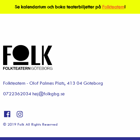
Se kalendarium och boka teaterbiljetter på
Folkteatern
!
Folkteatern - Olof Palmes Plats, 413 04 Göteborg
0722362034 hej@folkgbg.se
© 2019 Folk All Rights Reserved