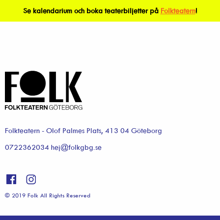
Se kalendarium och boka teaterbiljetter på
Folkteatern
!
Folkteatern - Olof Palmes Plats, 413 04 Göteborg
0722362034 hej@folkgbg.se
© 2019 Folk All Rights Reserved