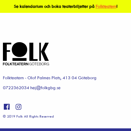
Se kalendarium och boka teaterbiljetter på
Folkteatern
!
Folkteatern - Olof Palmes Plats, 413 04 Göteborg
0722362034 hej@folkgbg.se
© 2019 Folk All Rights Reserved