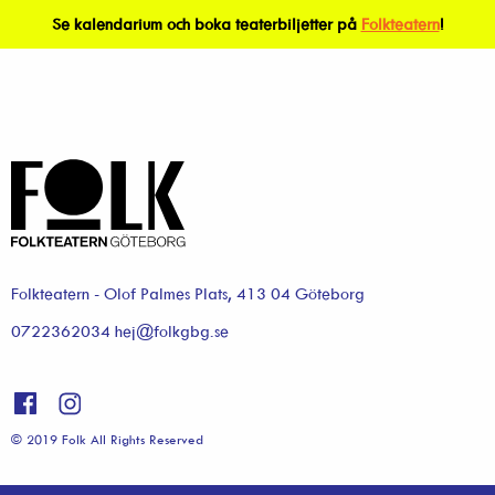
Se kalendarium och boka teaterbiljetter på
Folkteatern
!
Folkteatern - Olof Palmes Plats, 413 04 Göteborg
0722362034 hej@folkgbg.se
© 2019 Folk All Rights Reserved