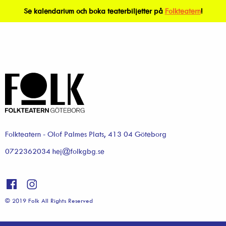
Se kalendarium och boka teaterbiljetter på
Folkteatern
!
Folkteatern - Olof Palmes Plats, 413 04 Göteborg
0722362034 hej@folkgbg.se
© 2019 Folk All Rights Reserved