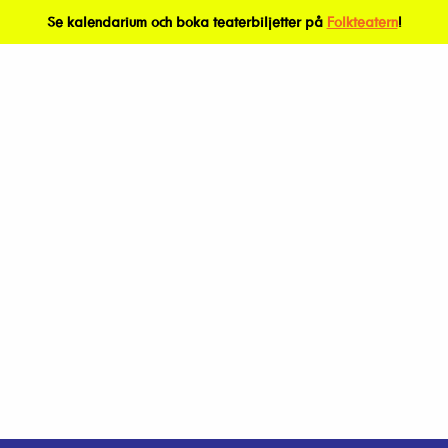
Se kalendarium och boka teaterbiljetter på
Folkteatern
!