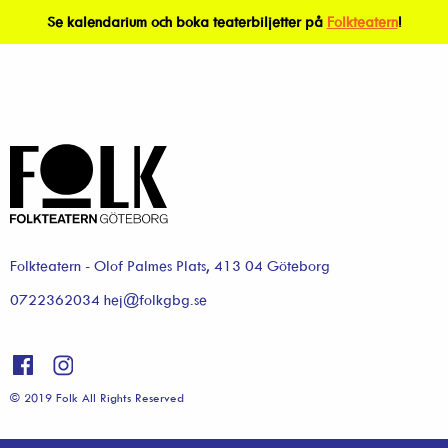
Se kalendarium och boka teaterbiljetter på
Folkteatern
!
Folkteatern - Olof Palmes Plats, 413 04 Göteborg
0722362034 hej@folkgbg.se
© 2019 Folk All Rights Reserved