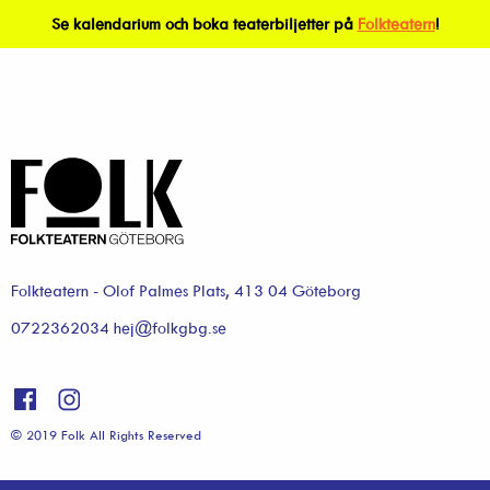
Se kalendarium och boka teaterbiljetter på
Folkteatern
!
Folkteatern - Olof Palmes Plats, 413 04 Göteborg
0722362034 hej@folkgbg.se
© 2019 Folk All Rights Reserved