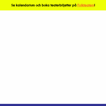
Se kalendarium och boka teaterbiljetter på
Folkteatern
!