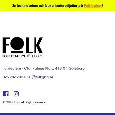
Se kalendarium och boka teaterbiljetter på
Folkteatern
!
Folkteatern - Olof Palmes Plats, 413 04 Göteborg
0722362034 hej@folkgbg.se
© 2019 Folk All Rights Reserved