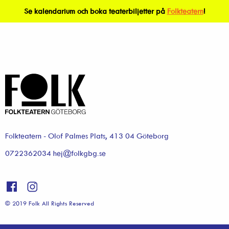
Se kalendarium och boka teaterbiljetter på
Folkteatern
!
Folkteatern - Olof Palmes Plats, 413 04 Göteborg
0722362034 hej@folkgbg.se
© 2019 Folk All Rights Reserved