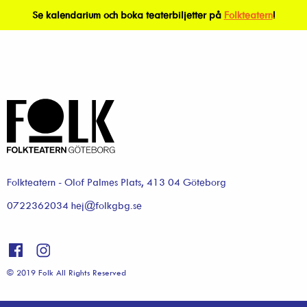
Se kalendarium och boka teaterbiljetter på
Folkteatern
!
Folkteatern - Olof Palmes Plats, 413 04 Göteborg
0722362034 hej@folkgbg.se
© 2019 Folk All Rights Reserved