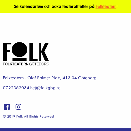
Se kalendarium och boka teaterbiljetter på
Folkteatern
!
Folkteatern - Olof Palmes Plats, 413 04 Göteborg
0722362034 hej@folkgbg.se
© 2019 Folk All Rights Reserved