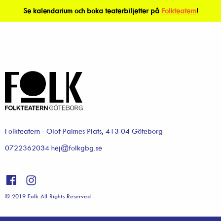
Se kalendarium och boka teaterbiljetter på
Folkteatern
!
Folkteatern - Olof Palmes Plats, 413 04 Göteborg
0722362034 hej@folkgbg.se
© 2019 Folk All Rights Reserved