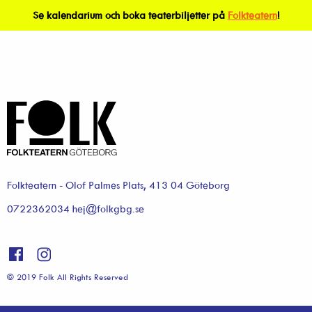
Se kalendarium och boka teaterbiljetter på
Folkteatern
!
Folkteatern - Olof Palmes Plats, 413 04 Göteborg
0722362034 hej@folkgbg.se
© 2019 Folk All Rights Reserved