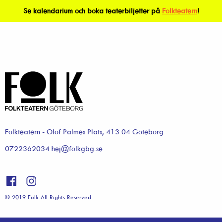
Se kalendarium och boka teaterbiljetter på
Folkteatern
!
Folkteatern - Olof Palmes Plats, 413 04 Göteborg
0722362034 hej@folkgbg.se
© 2019 Folk All Rights Reserved