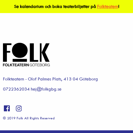
Se kalendarium och boka teaterbiljetter på
Folkteatern
!
Folkteatern - Olof Palmes Plats, 413 04 Göteborg
0722362034 hej@folkgbg.se
© 2019 Folk All Rights Reserved