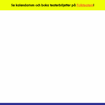
Se kalendarium och boka teaterbiljetter på
Folkteatern
!