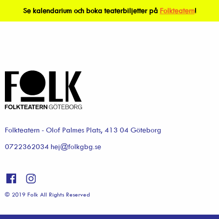
Se kalendarium och boka teaterbiljetter på
Folkteatern
!
Folkteatern - Olof Palmes Plats, 413 04 Göteborg
0722362034 hej@folkgbg.se
© 2019 Folk All Rights Reserved