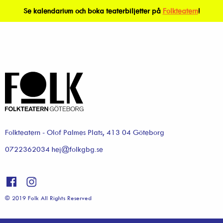
Se kalendarium och boka teaterbiljetter på
Folkteatern
!
Folkteatern - Olof Palmes Plats, 413 04 Göteborg
0722362034 hej@folkgbg.se
© 2019 Folk All Rights Reserved