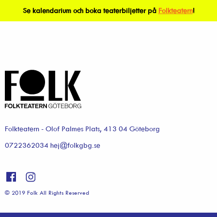
Se kalendarium och boka teaterbiljetter på
Folkteatern
!
Folkteatern - Olof Palmes Plats, 413 04 Göteborg
0722362034 hej@folkgbg.se
© 2019 Folk All Rights Reserved