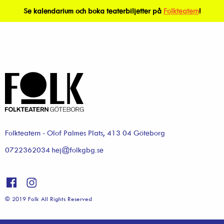
Se kalendarium och boka teaterbiljetter på
Folkteatern
!
Folkteatern - Olof Palmes Plats, 413 04 Göteborg
0722362034 hej@folkgbg.se
© 2019 Folk All Rights Reserved