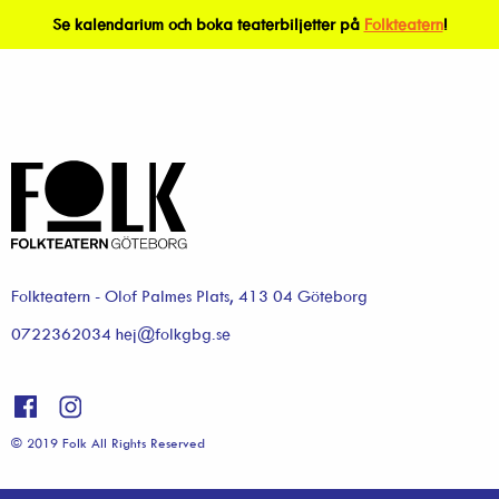
Se kalendarium och boka teaterbiljetter på
Folkteatern
!
Folkteatern - Olof Palmes Plats, 413 04 Göteborg
0722362034 hej@folkgbg.se
© 2019 Folk All Rights Reserved