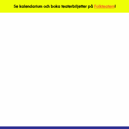
Se kalendarium och boka teaterbiljetter på
Folkteatern
!