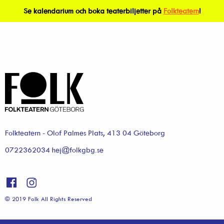
Se kalendarium och boka teaterbiljetter på
Folkteatern
!
Folkteatern - Olof Palmes Plats, 413 04 Göteborg
0722362034 hej@folkgbg.se
© 2019 Folk All Rights Reserved