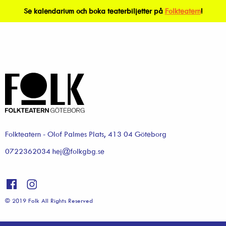
Se kalendarium och boka teaterbiljetter på
Folkteatern
!
Folkteatern - Olof Palmes Plats, 413 04 Göteborg
0722362034 hej@folkgbg.se
© 2019 Folk All Rights Reserved