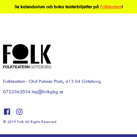
Se kalendarium och boka teaterbiljetter på
Folkteatern
!
Folkteatern - Olof Palmes Plats, 413 04 Göteborg
0722362034 hej@folkgbg.se
© 2019 Folk All Rights Reserved