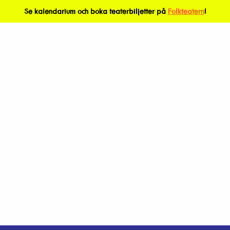
Se kalendarium och boka teaterbiljetter på
Folkteatern
!