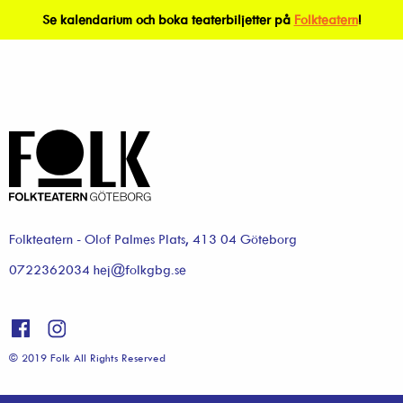
Se kalendarium och boka teaterbiljetter på
Folkteatern
!
Folkteatern - Olof Palmes Plats, 413 04 Göteborg
0722362034 hej@folkgbg.se
© 2019 Folk All Rights Reserved