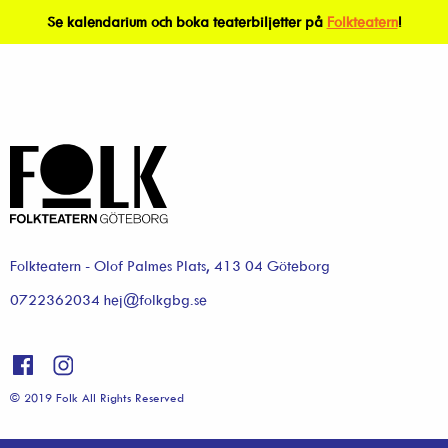
Se kalendarium och boka teaterbiljetter på
Folkteatern
!
Folkteatern - Olof Palmes Plats, 413 04 Göteborg
0722362034 hej@folkgbg.se
© 2019 Folk All Rights Reserved