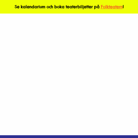
Se kalendarium och boka teaterbiljetter på
Folkteatern
!