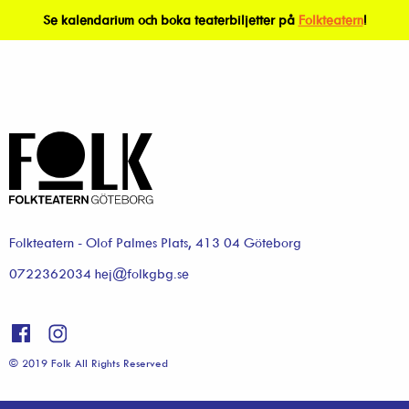
Se kalendarium och boka teaterbiljetter på
Folkteatern
!
Folkteatern - Olof Palmes Plats, 413 04 Göteborg
0722362034 hej@folkgbg.se
© 2019 Folk All Rights Reserved