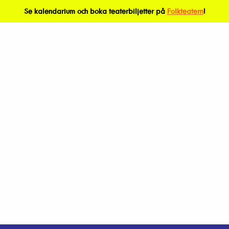
Se kalendarium och boka teaterbiljetter på
Folkteatern
!