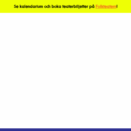
Se kalendarium och boka teaterbiljetter på
Folkteatern
!