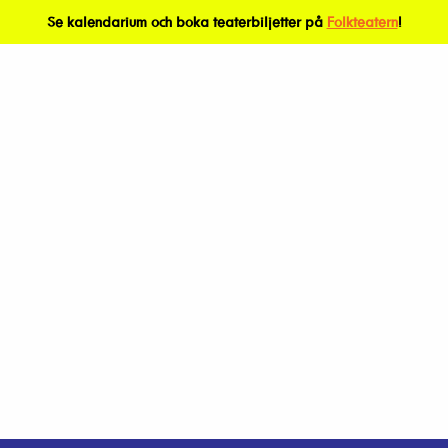
Se kalendarium och boka teaterbiljetter på
Folkteatern
!