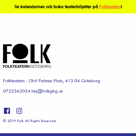
Se kalendarium och boka teaterbiljetter på
Folkteatern
!
Folkteatern - Olof Palmes Plats, 413 04 Göteborg
0722362034 hej@folkgbg.se
© 2019 Folk All Rights Reserved