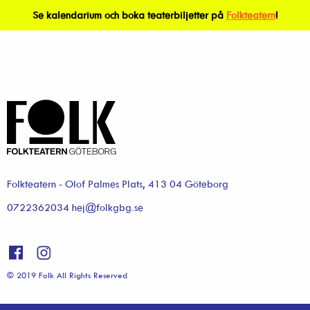
Se kalendarium och boka teaterbiljetter på
Folkteatern
!
Folkteatern - Olof Palmes Plats, 413 04 Göteborg
0722362034 hej@folkgbg.se
© 2019 Folk All Rights Reserved