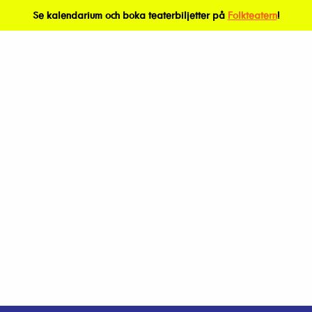
Se kalendarium och boka teaterbiljetter på
Folkteatern
!