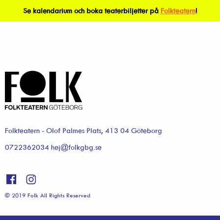
Se kalendarium och boka teaterbiljetter på
Folkteatern
!
Folkteatern - Olof Palmes Plats, 413 04 Göteborg
0722362034 hej@folkgbg.se
© 2019 Folk All Rights Reserved