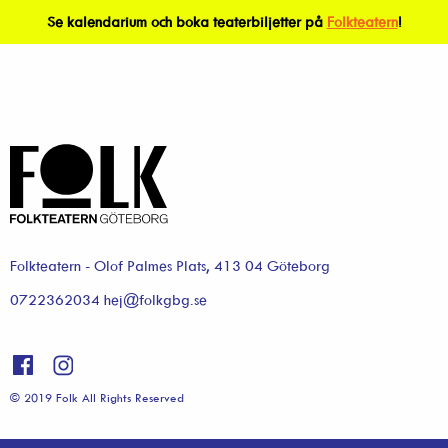
Se kalendarium och boka teaterbiljetter på
Folkteatern
!
Folkteatern - Olof Palmes Plats, 413 04 Göteborg
0722362034 hej@folkgbg.se
© 2019 Folk All Rights Reserved