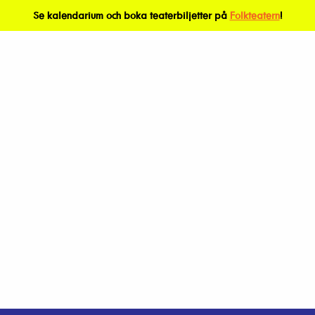
Se kalendarium och boka teaterbiljetter på
Folkteatern
!