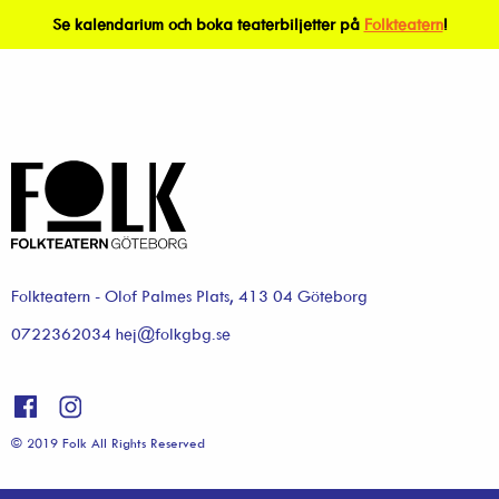
Se kalendarium och boka teaterbiljetter på
Folkteatern
!
Folkteatern - Olof Palmes Plats, 413 04 Göteborg
0722362034 hej@folkgbg.se
© 2019 Folk All Rights Reserved