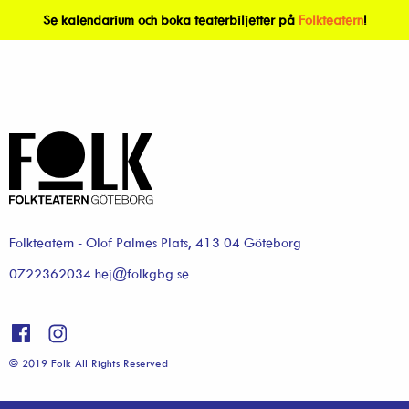
Se kalendarium och boka teaterbiljetter på
Folkteatern
!
Folkteatern - Olof Palmes Plats, 413 04 Göteborg
0722362034 hej@folkgbg.se
© 2019 Folk All Rights Reserved